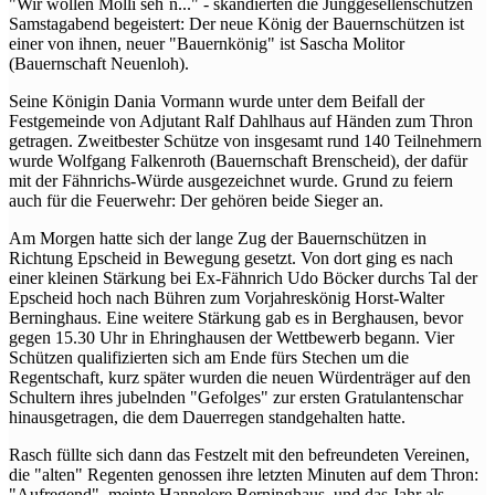
"Wir wollen Molli seh´n..." - skandierten die Junggesellenschützen
Samstagabend begeistert: Der neue König der Bauernschützen ist
einer von ihnen, neuer "Bauernkönig" ist Sascha Molitor
(Bauernschaft Neuenloh).
Seine Königin Dania Vormann wurde unter dem Beifall der
Festgemeinde von Adjutant Ralf Dahlhaus auf Händen zum Thron
getragen. Zweitbester Schütze von insgesamt rund 140 Teilnehmern
wurde Wolfgang Falkenroth (Bauernschaft Brenscheid), der dafür
mit der Fähnrichs-Würde ausgezeichnet wurde. Grund zu feiern
auch für die Feuerwehr: Der gehören beide Sieger an.
Am Morgen hatte sich der lange Zug der Bauernschützen in
Richtung Epscheid in Bewegung gesetzt. Von dort ging es nach
einer kleinen Stärkung bei Ex-Fähnrich Udo Böcker durchs Tal der
Epscheid hoch nach Bühren zum Vorjahreskönig Horst-Walter
Berninghaus. Eine weitere Stärkung gab es in Berghausen, bevor
gegen 15.30 Uhr in Ehringhausen der Wettbewerb begann. Vier
Schützen qualifizierten sich am Ende fürs Stechen um die
Regentschaft, kurz später wurden die neuen Würdenträger auf den
Schultern ihres jubelnden "Gefolges" zur ersten Gratulantenschar
hinausgetragen, die dem Dauerregen standgehalten hatte.
Rasch füllte sich dann das Festzelt mit den befreundeten Vereinen,
die "alten" Regenten genossen ihre letzten Minuten auf dem Thron:
"Aufregend", meinte Hannelore Berninghaus, und das Jahr als