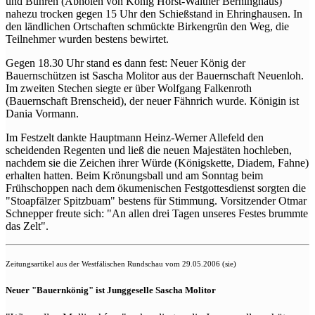
und Bühren (Abholen von König Horst-Walther Berninghaus)
nahezu trocken gegen 15 Uhr den Schießstand in Ehringhausen. In
den ländlichen Ortschaften schmückte Birkengrün den Weg, die
Teilnehmer wurden bestens bewirtet.
Gegen 18.30 Uhr stand es dann fest: Neuer König der
Bauernschützen ist Sascha Molitor aus der Bauernschaft Neuenloh.
Im zweiten Stechen siegte er über Wolfgang Falkenroth
(Bauernschaft Brenscheid), der neuer Fähnrich wurde. Königin ist
Dania Vormann.
Im Festzelt dankte Hauptmann Heinz-Werner Allefeld den
scheidenden Regenten und ließ die neuen Majestäten hochleben,
nachdem sie die Zeichen ihrer Würde (Königskette, Diadem, Fahne)
erhalten hatten. Beim Krönungsball und am Sonntag beim
Frühschoppen nach dem ökumenischen Festgottesdienst sorgten die
"Stoapfälzer Spitzbuam" bestens für Stimmung. Vorsitzender Otmar
Schnepper freute sich: "An allen drei Tagen unseres Festes brummte
das Zelt".
Zeitungsartikel aus der Westfälischen Rundschau vom 29.05.2006 (sie)
Neuer "Bauernkönig" ist Junggeselle Sascha Molitor