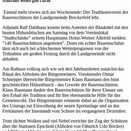
Schlechtes Wetter gibt´s nicht
Einmal mehr erwies sich am Wochenende: Der Traditionsverein der
Bauernschützen der Landgemeinde Breckerfeld lebt.
Adjutant Ralf Dahlhaus konnte beim Antreten der Blaukittel mit den
bunten Hülsenbüschen am Samstag vor dem Vereinslokal
"Stadtschänke" seinem Hauptmann Heinz-Werner Allefeld melden:
"140 Bauernschützen angetreten". Denn ein echter Bauernschütze
lässt sich auch bei schlechtesten Wetterprognosen von der
Teilnahme am großen Festzug durch die Landgemeinde nicht
abhalten.
Am Rathaus vollzog sich wie seit drei Jahrhunderten zunächst das
Ritual des Abholens des Bürgermeisters. Vorsitzender Otmar
Schnepper überreichte Bürgermeister Klaus Baumann den bunt
geschmückten Hülsenbusch - das Gewehr der Bauernschützen.
Klaus Baumann dankte den Bauernschützen für ihren Einsatz um
den Erhalt der Tradition und für ihre ehrenamtliche Hilfe für das
Gemeinwohl. Der Bürgermeister erinnerte dabei an die Organisation
des Umzugs zur Einweihung der neuen Sportanlage und an das
Freiräumen der Innenstadt vom Schnee im vergangenen Dezember.
Trotz dichter Wolken und viel Nebel erreichte der Zug der Schützen
über die Stationen Epscheid (Abholen von Fähnrich Udo Böcker)